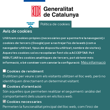
Política de cookies
Avís de cookies
Utilitzem cookies pròpies (necessàries per a permetre la navegació) i
cookies de tercers (Google) per a rastrejar l'ús de la web (com a
navegador utilitzat, tipus de dispositiu utilitzat, nombre de visites).
Aquestes cookies sol es recopilaran fent clic a ACCEPTAR. Pot
REBUTJAR les cookies analítiques de tercers, pot obtenir més
Més informació
informació, o bé conèixer com canviar la configuració.
Cookies de rendiment
S'utilitzen per veure com els visitants utilitzen el lloc web, però no
identifiquen directament un determinat visitant.
Cookies d’orientació
Són aquelles que permeten realitzar el seguiment i anàlisi del
comportament dels usuaris en els llocs web.
Cookies necessaries
Consorci Serra de Llaberia
Permeten la funcionalitat principal del lloc web, com l'inici de
Carrer Foig, 5, 43746 Tivissa